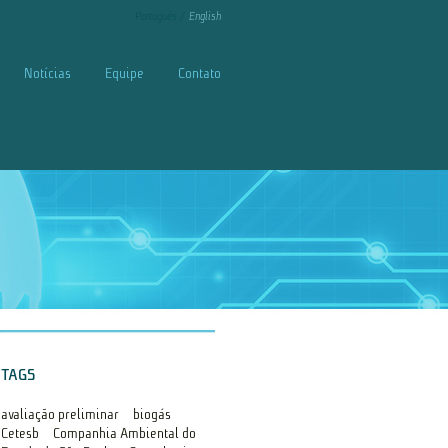
Português
English
Notícias
Equipe
Contato
TAGS
avaliação preliminar
biogás
Cetesb
Companhia Ambiental do