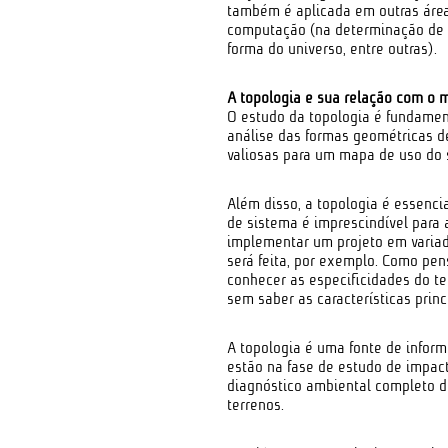
também é aplicada em outras área
computação (na determinação de e
forma do universo, entre outras).
A topologia e sua relação com o 
O estudo da topologia é fundamen
análise das formas geométricas d
valiosas para um mapa de uso do s
Além disso, a topologia é essenci
de sistema é imprescindível para
implementar um projeto em variad
será feita, por exemplo. Como pe
conhecer as especificidades do te
sem saber as características princ
A topologia é uma fonte de info
estão na fase de estudo de impac
diagnóstico ambiental completo 
terrenos.