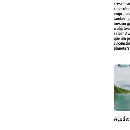
cresce ca
consciênc
empresas 
também pa
mesmo gov
o objetiv
setor? Av
que um pr
circunstâ
planeta/s
Açude: