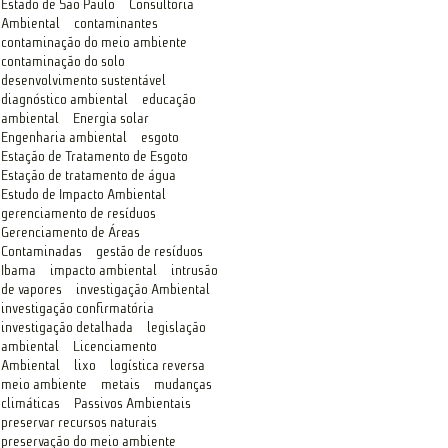
Estado de São Paulo
Consultoria
Ambiental
contaminantes
contaminação do meio ambiente
contaminação do solo
desenvolvimento sustentável
diagnóstico ambiental
educação
ambiental
Energia solar
Engenharia ambiental
esgoto
Estação de Tratamento de Esgoto
Estação de tratamento de água
Estudo de Impacto Ambiental
gerenciamento de resíduos
Gerenciamento de Áreas
Contaminadas
gestão de resíduos
Ibama
impacto ambiental
intrusão
de vapores
investigação Ambiental
investigação confirmatória
investigação detalhada
legislação
ambiental
Licenciamento
Ambiental
lixo
logística reversa
meio ambiente
metais
mudanças
climáticas
Passivos Ambientais
preservar recursos naturais
preservação do meio ambiente