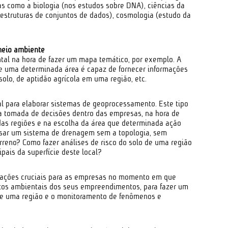
s como a biologia (nos estudos sobre DNA), ciências da
struturas de conjuntos de dados), cosmologia (estudo da
meio ambiente
tal na hora de fazer um mapa temático, por exemplo. A
e uma determinada área é capaz de fornecer informações
olo, de aptidão agrícola em uma região, etc.
al para elaborar sistemas de geoprocessamento. Este tipo
 a tomada de decisões dentro das empresas, na hora de
as regiões e na escolha da área que determinada ação
nsar um sistema de drenagem sem a topologia, sem
rreno? Como fazer análises de risco do solo de uma região
ipais da superfície deste local?
rmações cruciais para as empresas no momento em que
tos ambientais dos seus empreendimentos, para fazer um
de uma região e o monitoramento de fenômenos e