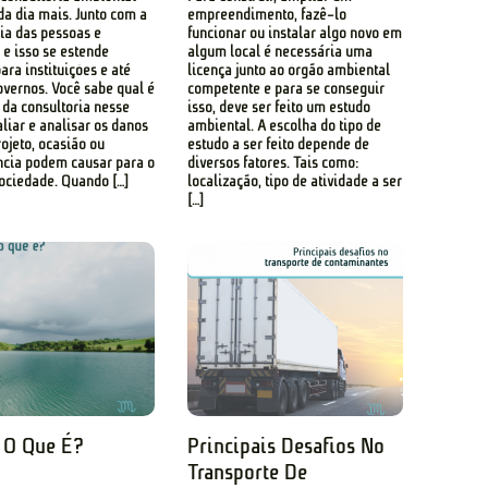
da dia mais. Junto com a
empreendimento, fazê-lo
ia das pessoas e
funcionar ou instalar algo novo em
e isso se estende
algum local é necessária uma
ra instituições e até
licença junto ao órgão ambiental
ernos. Você sabe qual é
competente e para se conseguir
o da consultoria nesse
isso, deve ser feito um estudo
aliar e analisar os danos
ambiental. A escolha do tipo de
ojeto, ocasião ou
estudo a ser feito depende de
ncia podem causar para o
diversos fatores. Tais como:
ociedade. Quando […]
localização, tipo de atividade a ser
[…]
 O Que É?
Principais Desafios No
Transporte De