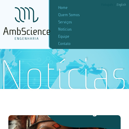
Português
English
Home
Quem Somos
Serviços
Notícias
Equipe
Contato