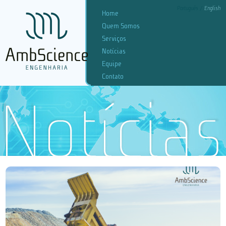
Português
English
Home
Quem Somos
Serviços
Notícias
Equipe
Contato