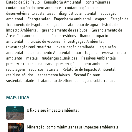
Estado de São Paulo
Consultoria Ambiental
contaminantes
contaminação do meio ambiente
contaminação do solo
desenvolvimento sustentável
diagnóstico ambiental
educação
ambiental
Energia solar
Engenharia ambiental
esgoto
Estação de
Tratamento de Esgoto
Estação de tratamento de água
Estudo de
Impacto Ambiental
gerenciamento de resíduos
Gerenciamento de
Áreas Contaminadas
gestão de resíduos
Ibama
impacto
ambiental
intrusão de vapores
investigação Ambiental
investigação confirmatória
investigação detalhada
legislação
ambiental
Licenciamento Ambiental
lixo
logística reversa
meio
ambiente
metais
mudanças climáticas
Passivos Ambientais
preservar recursos naturais
preservação do meio ambiente
reciclagem
recursos naturais
Relatório de Impacto Ambiental
resíduos sólidos
saneamento básico
Second Opinion
sustentabilidade
tratamento de efluentes
águas subterrâneas
MAIS LIDAS
O lixo e seu impacto ambiental
Mineração: como minimizar seus impactos ambientais