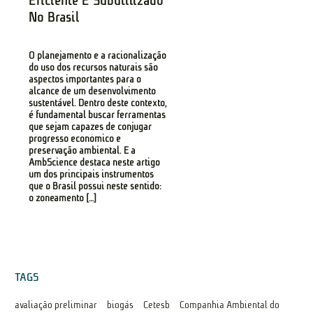
Eficiente E Subutilizado
No Brasil
O planejamento e a racionalização
do uso dos recursos naturais são
aspectos importantes para o
alcance de um desenvolvimento
sustentável. Dentro deste contexto,
é fundamental buscar ferramentas
que sejam capazes de conjugar
progresso econômico e
preservação ambiental. E a
AmbScience destaca neste artigo
um dos principais instrumentos
que o Brasil possui neste sentido:
o zoneamento […]
TAGS
avaliação preliminar
biogás
Cetesb
Companhia Ambiental do