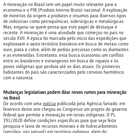
A mineração no Brasil tem um papel muito relevante para a
economia e o PIB (Produto Interno Bruto) nacional. A exploração
de minérios dá origem a produtos e insumos para diversos tipos
de indústrias como petroquímicas, siderúrgicas e metalúrgicas.
Mas, engana-se quem pensa que este papel de destaque é
recente. A mineração é uma atividade que começou no país no
século XVII. A época foi marcada pelo início das expedições que
exploravam o vasto território brasileiro em busca de metais como
ouro, prata e cobre, além de pedras preciosas como os diamantes
e as esmeraldas. Entretanto, esta busca ocasionou um conflito
entre os brasileiros e estrangeiros em busca de riqueza e os
povos indígenas que perdura até os dias atuais. Os primeiros
habitantes do país são caracterizados pelo convívio harmônico
com a natureza.
Mudanças legislativas podem ditar novos rumos para mineração
no Brasil
De acordo com uma
notícia
publicada pela Agência Senado, em
fevereiro deste ano chegou ao Congresso um projeto do governo
federal que permite a mineração em terras indígenas. O PL
191/2020 define condições específicas para que seja feita
pesquisa e lavra de recursos minerais e de hidrocarbonetos
(petróleo, gás natural) em território indígena, além do