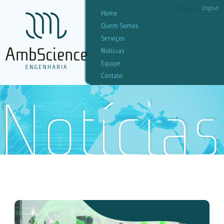
Português
English
Home
Quem Somos
Serviços
Notícias
Equipe
Contato