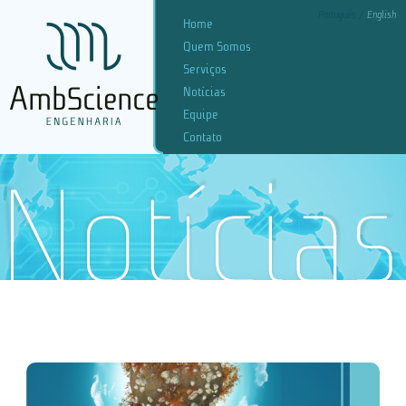
Português
English
Home
Quem Somos
Serviços
Notícias
Equipe
Contato