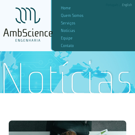
Português
English
Home
Quem Somos
Serviços
Notícias
Equipe
Contato