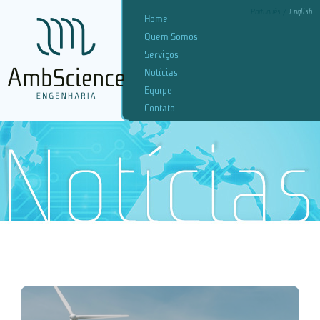
Português
English
Home
Quem Somos
Serviços
Notícias
Equipe
Contato