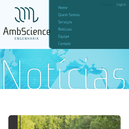
Português
English
Home
Quem Somos
Serviços
Notícias
Equipe
Contato