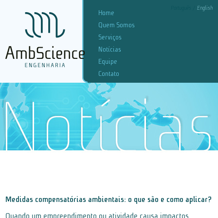
Português
English
Home
Quem Somos
Serviços
Notícias
Equipe
Contato
Medidas compensatórias ambientais: o que são e como aplicar?
Quando um empreendimento ou atividade causa impactos