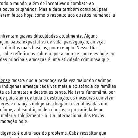
 todo o mundo, além de incentivar o combate ao
s povos originários. Mas a data também contribui para
serem feitas hoje, como o respeito aos direitos humanos, a
enfrentam graves dificuldades atualmente. Alguns
ação, baixa expectativa de vida, perseguição, ameças
eus direitos mais básicos, por exemplo. Nesse Dia
, cabe refletirmos sobre o que acontece com eles hoje em
ma das principais ameaças é uma atividade criminosa que
iense
mostra que a presença cada vez maior do garimpo
as indígenas ameaça cada vez mais a existência de famílias
a as florestas e destrói as terras. Na terra Yanomâmi, por
ue para além de toda a destruição, os invasores cometem
heres e crianças indígenas chegam a ser abusadas em
a fome, a desnutrição de crianças, a precariedade no
alária. Infelizmente, o Dia Internacional dos Povos
emoração hoje.
ndígenas é outra face do problema. Cabe ressaltar que