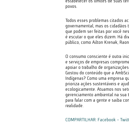
estabelecer os limites de suas t
povos.
Todos esses problemas citados a
governamental, mas os cidadãos
que podem ser feitas por você nes
é escutar o que eles dizem. Há d
público, como Ailton Krenak, Raon
O consumo consciente é outra inic
e serviços de empresas comprom
apoiar o trabalho de organizaçõe
Gostou do conteúdo que a AmbSci
Indígenas? Como uma empresa que
prioriza ações sustentáveis e aju
ecologicamente. Atuamos nos setor
gerenciamento ambiental na sua t
para falar com a gente e saiba c
realidade.
COMPARTILHAR:
Facebook
-
Twit