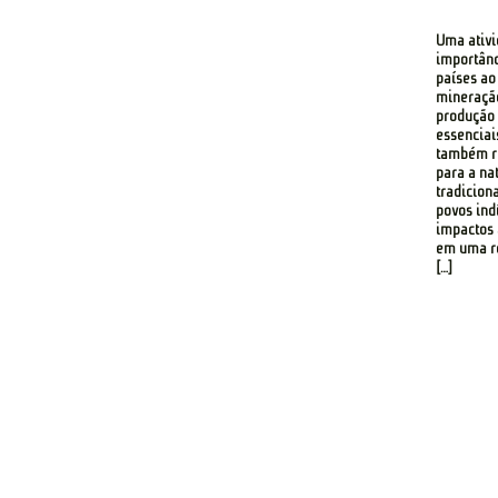
Uma ativ
importânc
países ao
mineração
produção 
essenciai
também re
para a na
tradicion
povos ind
impactos 
em uma re
[…]