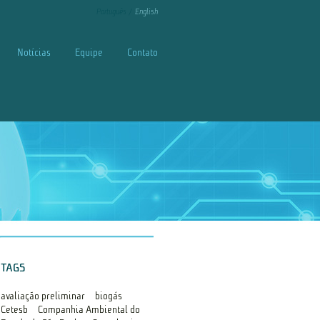
Português
English
Notícias
Equipe
Contato
TAGS
avaliação preliminar
biogás
Cetesb
Companhia Ambiental do