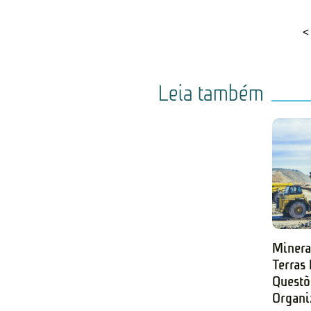
<
Leia também
Minera
Terras
Questõ
Organi