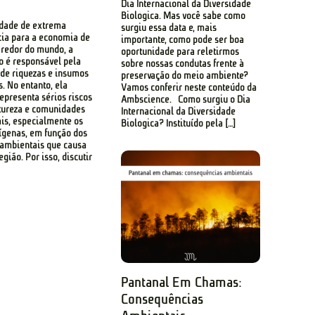
Dia Internacional da Diversidade
Biológica. Mas você sabe como
idade de extrema
surgiu essa data e, mais
ia para a economia de
importante, como pode ser boa
 redor do mundo, a
oportunidade para reletirmos
 é responsável pela
sobre nossas condutas frente à
de riquezas e insumos
preservação do meio ambiente?
s. No entanto, ela
Vamos conferir neste conteúdo da
presenta sérios riscos
Ambscience. Como surgiu o Dia
tureza e comunidades
Internacional da Diversidade
ais, especialmente os
Biológica? Instituído pela […]
ígenas, em função dos
ambientais que causa
gião. Por isso, discutir
Pantanal Em Chamas:
Consequências