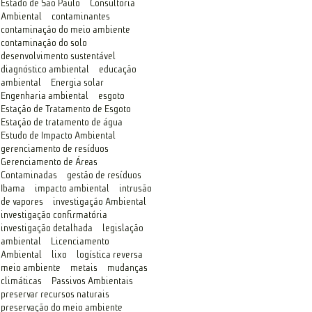
Estado de São Paulo
Consultoria
Ambiental
contaminantes
contaminação do meio ambiente
contaminação do solo
desenvolvimento sustentável
diagnóstico ambiental
educação
ambiental
Energia solar
Engenharia ambiental
esgoto
Estação de Tratamento de Esgoto
Estação de tratamento de água
Estudo de Impacto Ambiental
gerenciamento de resíduos
Gerenciamento de Áreas
Contaminadas
gestão de resíduos
Ibama
impacto ambiental
intrusão
de vapores
investigação Ambiental
investigação confirmatória
investigação detalhada
legislação
ambiental
Licenciamento
Ambiental
lixo
logística reversa
meio ambiente
metais
mudanças
climáticas
Passivos Ambientais
preservar recursos naturais
preservação do meio ambiente