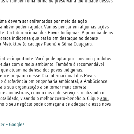
erras é também uma forma de preservar a identidade desses
cima devem ser enfrentados por meio da ação
 também podem ajudar. Vamos pensar em algumas ações
te Dia Internacional dos Povos Indígenas. A primeira delas
iversos indígenas que estão em destaque no debate
i Metuktire (o cacique Raoni) e Sônia Guajajara.
iativa importante. Você pode optar por consumir produtos
etidas com o meio ambiente. Também é recomendável
s que atuam na defesa dos povos indígenas.
ence preparou nesse Dia Internacional dos Povos
 é referência em engenharia ambiental, a AmbScience
da a sua organização a se tornar mais correta
es industriais, comerciais e de serviços, realizando o
otalidade, visando o melhor custo-benefício. Clique
aqui
omo o seu negócio pode começar a se adequar a essa nova
ter
-
Google+