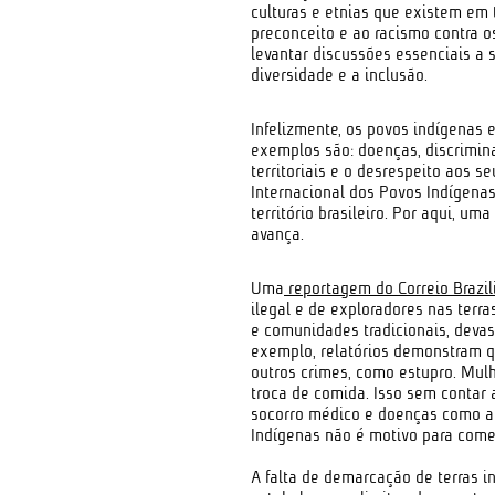
culturas e etnias que existem em
preconceito e ao racismo contra o
levantar discussões essenciais a 
diversidade e a inclusão.
Infelizmente, os povos indígenas 
exemplos são: doenças, discrimin
territoriais e o desrespeito aos s
Internacional dos Povos Indígenas
território brasileiro. Por aqui, u
avança.
Uma
reportagem do Correio Brazil
ilegal e de exploradores nas terr
e comunidades tradicionais, devast
exemplo, relatórios demonstram q
outros crimes, como estupro. Mul
troca de comida. Isso sem contar 
socorro médico e doenças como a m
Indígenas não é motivo para com
A falta de demarcação de terras i