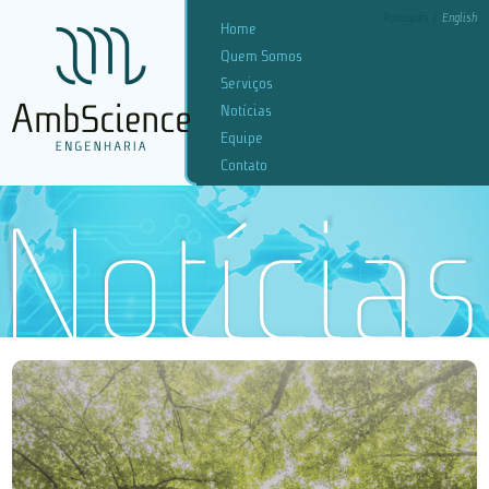
Português
English
Home
Quem Somos
Serviços
Notícias
Equipe
Contato