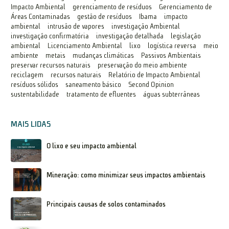
Impacto Ambiental
gerenciamento de resíduos
Gerenciamento de
Áreas Contaminadas
gestão de resíduos
Ibama
impacto
ambiental
intrusão de vapores
investigação Ambiental
investigação confirmatória
investigação detalhada
legislação
ambiental
Licenciamento Ambiental
lixo
logística reversa
meio
ambiente
metais
mudanças climáticas
Passivos Ambientais
preservar recursos naturais
preservação do meio ambiente
reciclagem
recursos naturais
Relatório de Impacto Ambiental
resíduos sólidos
saneamento básico
Second Opinion
sustentabilidade
tratamento de efluentes
águas subterrâneas
MAIS LIDAS
O lixo e seu impacto ambiental
Mineração: como minimizar seus impactos ambientais
Principais causas de solos contaminados