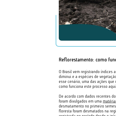
Reflorestamento: como func
O Brasil vem registrando índices
diminui e a espécies de vegetação
esse cenário, uma das ações que 
como funciona este processo aqu
De acordo com dados recentes do 
foram divulgados em uma
matéria
desmatamento no primeiro semestr
floresta foram desmatados na reg
registrada no período desde o iníc