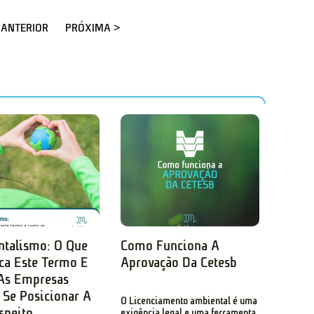
 ANTERIOR
PRÓXIMA >
talismo: O Que
Como Funciona A
ica Este Termo E
Aprovação Da Cetesb
As Empresas
Se Posicionar A
O Licenciamento ambiental é uma
speito
exigência legal e uma ferramenta