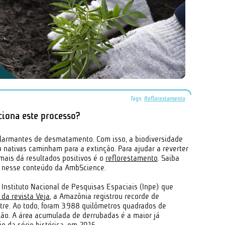
Tags:
Reflorestamento
iona este processo?
 alarmantes de desmatamento. Com isso, a biodiversidade
 nativas caminham para a extinção. Para ajudar a reverter
mais dá resultados positivos é o
reflorestamento
. Saiba
i nesse conteúdo da AmbScience.
Instituto Nacional de Pesquisas Espaciais (Inpe) que
 da revista Veja
, a Amazônia registrou recorde de
e. Ao todo, foram 3.988 quilômetros quadrados de
ião. A área acumulada de derrubadas é a maior já
io da série histórica, em 2016.