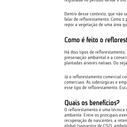
Dentro desse contexto, que não s
falar de reflorestamento. Como o 
repor a vegetação de uma área qu
Como é feito o reflore
Há dois tipos de reflorestamento,
preservação ambiental e a conserv
plantadas árvores nativas. Ou sej
Já o reflorestamento comercial con
comerciais. As siderúrgicas e em
esse tipo de reflorestamento. Euc
Quais os b
enefícios?
O reflorestamento é uma técnica 
ambiente. Entre os principais exe
recuperação de nascentes, a rete
global (sequestro de CO2), embel