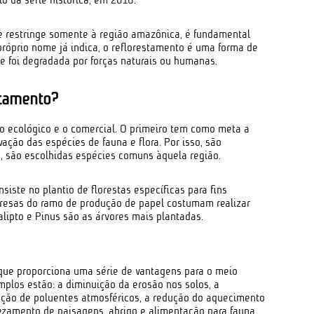
e restringe somente à região amazônica, é fundamental
próprio nome já indica, o reflorestamento é uma forma de
e foi degradada por forças naturais ou humanas.
stamento?
 o ecológico e o comercial. O primeiro tem como meta a
ação das espécies de fauna e flora. Por isso, são
a, são escolhidas espécies comuns àquela região.
siste no plantio de florestas específicas para fins
presas do ramo de produção de papel costumam realizar
alipto e Pinus são as árvores mais plantadas.
que proporciona uma série de vantagens para o meio
mplos estão: a diminuição da erosão nos solos, a
nção de poluentes atmosféricos, a redução do aquecimento
ezamento de paisagens, abrigo e alimentação para fauna,