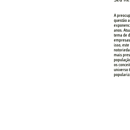
A preocup
questão 
exponenc
anos. Atu
tema de d
empresas 
isso, est
notorieda
mais pres
população
os concei
universo
populariz