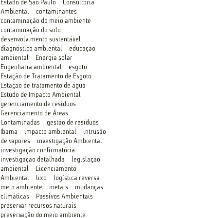
Estado de São Paulo
Consultoria
Ambiental
contaminantes
contaminação do meio ambiente
contaminação do solo
desenvolvimento sustentável
diagnóstico ambiental
educação
ambiental
Energia solar
Engenharia ambiental
esgoto
Estação de Tratamento de Esgoto
Estação de tratamento de água
Estudo de Impacto Ambiental
gerenciamento de resíduos
Gerenciamento de Áreas
Contaminadas
gestão de resíduos
Ibama
impacto ambiental
intrusão
de vapores
investigação Ambiental
investigação confirmatória
investigação detalhada
legislação
ambiental
Licenciamento
Ambiental
lixo
logística reversa
meio ambiente
metais
mudanças
climáticas
Passivos Ambientais
preservar recursos naturais
preservação do meio ambiente