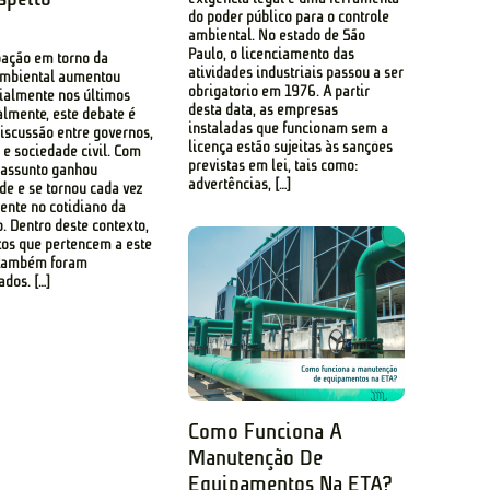
do poder público para o controle
ambiental. No estado de São
Paulo, o licenciamento das
ação em torno da
atividades industriais passou a ser
ambiental aumentou
obrigatório em 1976. A partir
ialmente nos últimos
desta data, as empresas
almente, este debate é
instaladas que funcionam sem a
iscussão entre governos,
licença estão sujeitas às sanções
e sociedade civil. Com
previstas em lei, tais como:
e assunto ganhou
advertências, […]
de e se tornou cada vez
ente no cotidiano da
. Dentro deste contexto,
tos que pertencem a este
 também foram
ados. […]
Como Funciona A
Manutenção De
Equipamentos Na ETA?