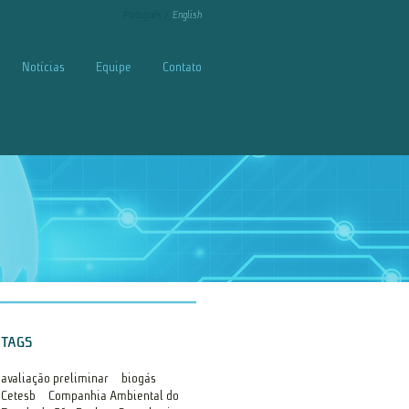
Português
English
Notícias
Equipe
Contato
TAGS
avaliação preliminar
biogás
Cetesb
Companhia Ambiental do