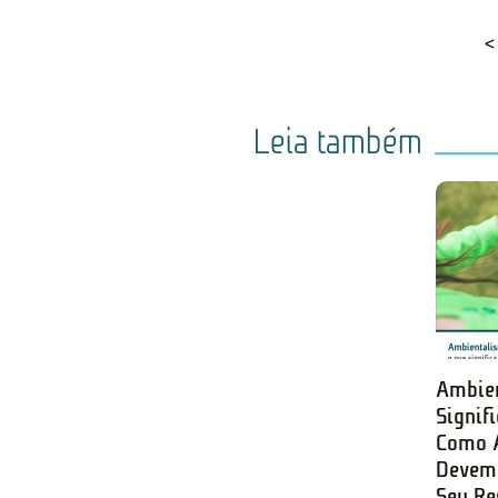
<
Leia também
Ambien
Signif
Como 
Devem 
Seu Re