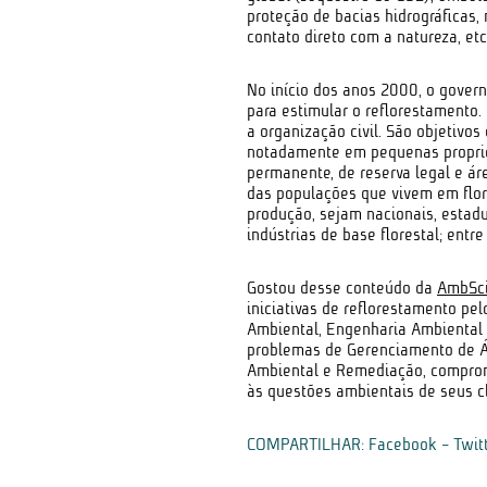
proteção de bacias hidrográficas,
contato direto com a natureza, etc
No início dos anos 2000, o govern
para estimular o reflorestamento.
a organização civil. São objetivos
notadamente em pequenas propried
permanente, de reserva legal e áre
das populações que vivem em flor
produção, sejam nacionais, estadu
indústrias de base florestal; entre
Gostou desse conteúdo da
AmbSc
iniciativas de reflorestamento pe
Ambiental, Engenharia Ambiental 
problemas de Gerenciamento de Á
Ambiental e Remediação, comprome
às questões ambientais de seus c
COMPARTILHAR:
Facebook
-
Twit