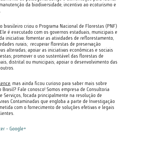
 manutenção da biodiversidade, incentivo ao ecoturismo e
.
o brasileiro criou o Programa Nacional de Florestas (PNF)
 Ele é executado com os governos estaduais, municipais e
 da iniciativa: fomentar as atividades de reflorestamento,
ades rurais; recuperar florestas de preservação
as alteradas; apoiar as iniciativas econômicas e sociais
estas; promover o uso sustentável das florestas de
ais, distrital ou municipais; apoiar o desenvolvimento das
 outros.
ience
, mas ainda ficou curioso para saber mais sobre
lo Brasil? Fale conosco! Somos empresa de Consultoria
e Serviços, focada principalmente na resolução de
reas Contaminadas que engloba a parte de Investigação
tida com o fornecimento de soluções efetivas e legais
lientes.
ter
-
Google+