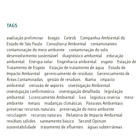
TAGS
avaliação preliminar
biogás
Cetesb
Companhia Ambiental do
Estado de São Paulo
Consultoria Ambiental
contaminantes
contaminação do meio ambiente
contaminação do solo
desenvolvimento sustentável
diagnóstico ambiental
educação
ambiental
Energia solar
Engenharia ambiental
esgoto
Estação de
Tratamento de Esgoto
Estação de tratamento de água
Estudo de
Impacto Ambiental
gerenciamento de resíduos
Gerenciamento de
Áreas Contaminadas
gestão de resíduos
Ibama
impacto
ambiental
intrusão de vapores
investigação Ambiental
investigação confirmatória
investigação detalhada
legislação
ambiental
Licenciamento Ambiental
lixo
logística reversa
meio
ambiente
metais
mudanças climáticas
Passivos Ambientais
preservar recursos naturais
preservação do meio ambiente
reciclagem
recursos naturais
Relatório de Impacto Ambiental
resíduos sólidos
saneamento básico
Second Opinion
sustentabilidade
tratamento de efluentes
águas subterrâneas