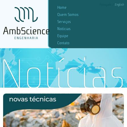
Português
English
Home
Quem Somos
Serviços
Notícias
Equipe
Contato