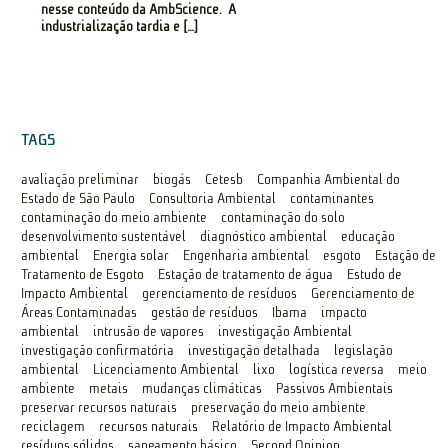
nesse conteúdo da AmbScience. A
industrialização tardia e […]
TAGS
avaliação preliminar
biogás
Cetesb
Companhia Ambiental do
Estado de São Paulo
Consultoria Ambiental
contaminantes
contaminação do meio ambiente
contaminação do solo
desenvolvimento sustentável
diagnóstico ambiental
educação
ambiental
Energia solar
Engenharia ambiental
esgoto
Estação de
Tratamento de Esgoto
Estação de tratamento de água
Estudo de
Impacto Ambiental
gerenciamento de resíduos
Gerenciamento de
Áreas Contaminadas
gestão de resíduos
Ibama
impacto
ambiental
intrusão de vapores
investigação Ambiental
investigação confirmatória
investigação detalhada
legislação
ambiental
Licenciamento Ambiental
lixo
logística reversa
meio
ambiente
metais
mudanças climáticas
Passivos Ambientais
preservar recursos naturais
preservação do meio ambiente
reciclagem
recursos naturais
Relatório de Impacto Ambiental
resíduos sólidos
saneamento básico
Second Opinion