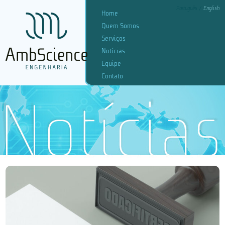
Português
English
Home
Quem Somos
Serviços
Notícias
Equipe
Contato