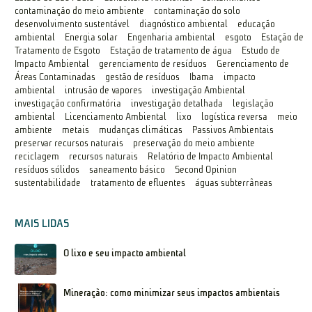
contaminação do meio ambiente
contaminação do solo
desenvolvimento sustentável
diagnóstico ambiental
educação
ambiental
Energia solar
Engenharia ambiental
esgoto
Estação de
Tratamento de Esgoto
Estação de tratamento de água
Estudo de
Impacto Ambiental
gerenciamento de resíduos
Gerenciamento de
Áreas Contaminadas
gestão de resíduos
Ibama
impacto
ambiental
intrusão de vapores
investigação Ambiental
investigação confirmatória
investigação detalhada
legislação
ambiental
Licenciamento Ambiental
lixo
logística reversa
meio
ambiente
metais
mudanças climáticas
Passivos Ambientais
preservar recursos naturais
preservação do meio ambiente
reciclagem
recursos naturais
Relatório de Impacto Ambiental
resíduos sólidos
saneamento básico
Second Opinion
sustentabilidade
tratamento de efluentes
águas subterrâneas
MAIS LIDAS
O lixo e seu impacto ambiental
Mineração: como minimizar seus impactos ambientais