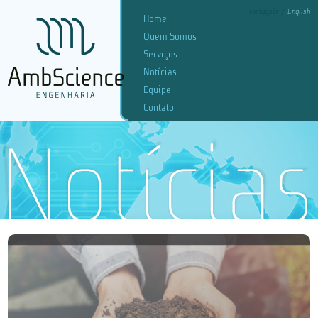
Português
English
Home
Quem Somos
Serviços
Notícias
Equipe
Contato