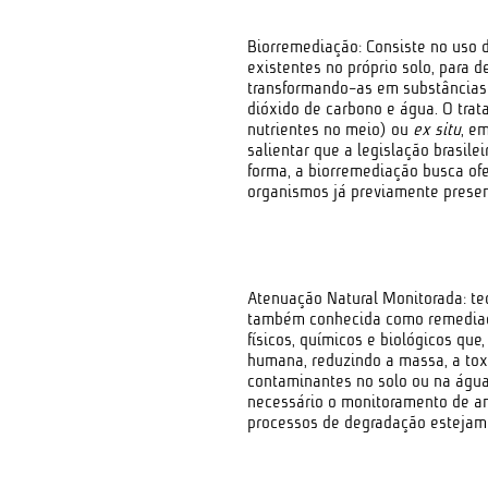
Biorremediação: Consiste no uso 
existentes no próprio solo, para 
transformando-as em substâncias
dióxido de carbono e água. O tra
nutrientes no meio) ou
ex situ
, e
salientar que a legislação brasile
forma, a biorremediação busca ofe
organismos já previamente presen
Atenuação Natural Monitorada: te
também conhecida como remediação
físicos, químicos e biológicos qu
humana, reduzindo a massa, a tox
contaminantes no solo ou na água 
necessário o monitoramento de a
processos de degradação estejam 