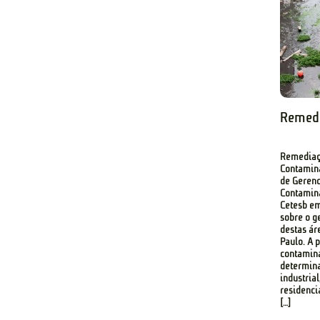
Remedi
Remediaç
Contamina
de Geren
Contamina
Cetesb em
sobre o g
destas ár
Paulo. A p
contamin
determina
industria
residenci
[…]