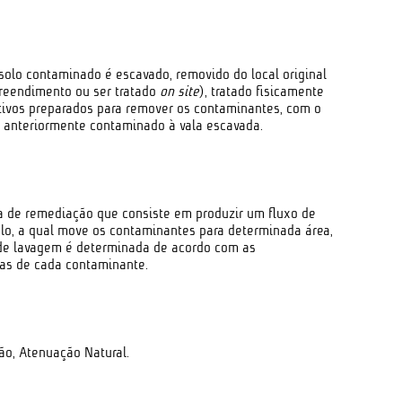
solo contaminado é escavado, removido do local original
preendimento ou ser tratado
on site
), tratado fisicamente
itivos preparados para remover os contaminantes, com o
lo anteriormente contaminado à vala escavada.
ra de remediação que consiste em produzir um fluxo de
o, a qual move os contaminantes para determinada área,
 de lavagem é determinada de acordo com as
cas de cada contaminante.
ão, Atenuação Natural.