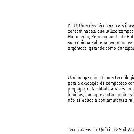
ISCO: Uma das técnicas mais inov
contaminadas, que utiliza compos
Hidrogênio, Permanganato de Potá
solo e água subterrânea promove
orgânicos, gerando como principais
Ozônio Sparging: É uma tecnologi
para a oxidação de compostos com
propagação facilitada através do
líquidos, que apresentam maior vis
não se aplica à contaminantes ret
Técnicas Físico-Químicas: Soil Was