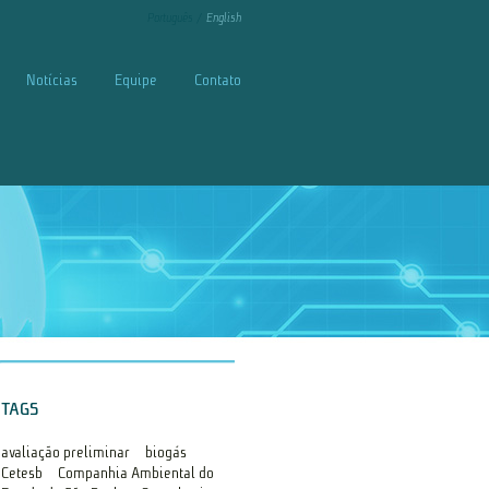
Português
English
Notícias
Equipe
Contato
TAGS
avaliação preliminar
biogás
Cetesb
Companhia Ambiental do