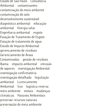
Estado de São Paulo
Consultoria
Ambiental
contaminantes
contaminação do meio ambiente
contaminação do solo
desenvolvimento sustentável
diagnóstico ambiental
educação
ambiental
Energia solar
Engenharia ambiental
esgoto
Estação de Tratamento de Esgoto
Estação de tratamento de água
Estudo de Impacto Ambiental
gerenciamento de resíduos
Gerenciamento de Áreas
Contaminadas
gestão de resíduos
Ibama
impacto ambiental
intrusão
de vapores
investigação Ambiental
investigação confirmatória
investigação detalhada
legislação
ambiental
Licenciamento
Ambiental
lixo
logística reversa
meio ambiente
metais
mudanças
climáticas
Passivos Ambientais
preservar recursos naturais
preservação do meio ambiente