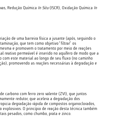
tivas, Redução Química
In Situ
(ISCR), Oxidação Química
In
riação de uma barreira física a jusante (após, seguindo o
taminação, que tem como objetivo “filtrar” os
 mesma e promovem o tratamento por meio de reações
ial reativo permeável é inserido no aquífero de modo que a
o com este material ao longo de seu fluxo (no caminho
ção), promovendo as reações necessárias à degradação e
de carbono com ferro zero valente (ZVI), que juntos
amente redutor, que acelera a degradação dos
ropicia degradação rápida de compostos organoclorados,
o explosivos. O princípio de reação desta técnica também
etais pesados, como chumbo, prata e zinco.