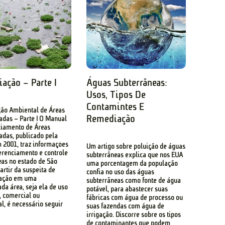
ação – Parte I
Águas Subterrâneas:
Usos, Tipos De
Contamintes E
ão Ambiental de Áreas
Remediação
das – Parte I O Manual
ciamento de Áreas
das, publicado pela
 2001, traz informações
Um artigo sobre poluição de águas
erenciamento e controle
subterrâneas explica que nos EUA
eas no estado de São
uma porcentagem da população
artir da suspeita de
confia no uso das águas
ação em uma
subterrâneas como fonte de água
da área, seja ela de uso
potável, para abastecer suas
l, comercial ou
fábricas com água de processo ou
al, é necessário seguir
suas fazendas com água de
irrigação. Discorre sobre os tipos
de contaminantes que podem