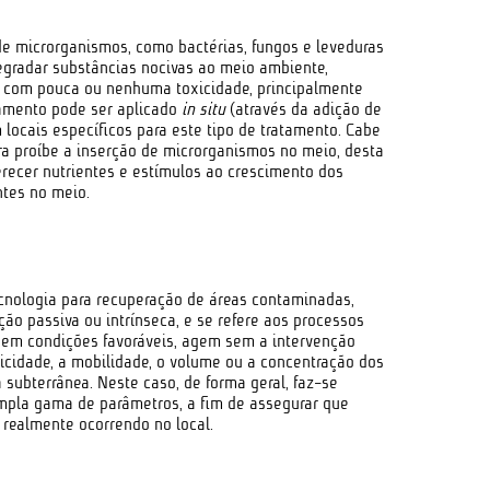
de microrganismos, como bactérias, fungos e leveduras
degradar substâncias nocivas ao meio ambiente,
 com pouca ou nenhuma toxicidade, principalmente
tamento pode ser aplicado
in situ
(através da adição de
m locais específicos para este tipo de tratamento. Cabe
ira proíbe a inserção de microrganismos no meio, desta
recer nutrientes e estímulos ao crescimento dos
tes no meio.
cnologia para recuperação de áreas contaminadas,
 passiva ou intrínseca, e se refere aos processos
e, em condições favoráveis, agem sem a intervenção
icidade, a mobilidade, o volume ou a concentração dos
subterrânea. Neste caso, de forma geral, faz-se
mpla gama de parâmetros, a fim de assegurar que
realmente ocorrendo no local.