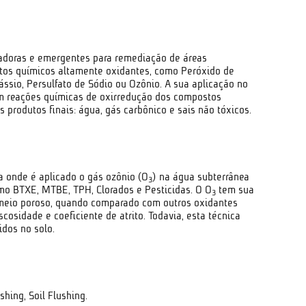
adoras e emergentes para remediação de áreas
tos químicos altamente oxidantes, como Peróxido de
ssio, Persulfato de Sódio ou Ozônio. A sua aplicação no
m reações químicas de oxirredução dos compostos
 produtos finais: água, gás carbônico e sais não tóxicos.
a onde é aplicado o gás ozônio (O
) na água subterrânea
3
o BTXE, MTBE, TPH, Clorados e Pesticidas. O O
tem sua
3
 meio poroso, quando comparado com outros oxidantes
cosidade e coeficiente de atrito. Todavia, esta técnica
idos no solo.
hing, Soil Flushing.