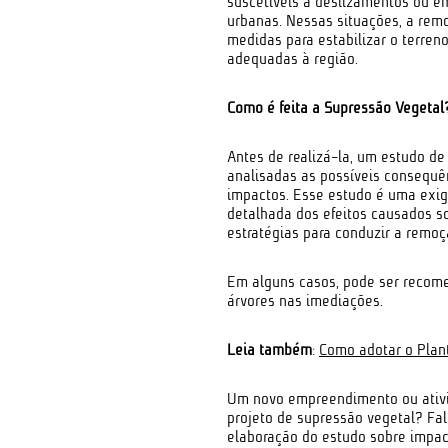
suscetíveis a deslizamentos ou e
urbanas. Nessas situações, a remo
medidas para estabilizar o terren
adequadas à região.
Como é feita a Supressão Vegetal
Antes de realizá-la, um estudo de
analisadas as possíveis consequê
impactos. Esse estudo é uma exig
detalhada dos efeitos causados so
estratégias para conduzir a remo
Em alguns casos, pode ser recom
árvores nas imediações.
Leia também
:
Como adotar o Plan
Um novo empreendimento ou ativi
projeto de supressão vegetal? Fa
elaboração do estudo sobre impac