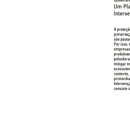
Um Pl
Interv
A proteçã
preservaç
são pauta
Por isso,
empresas 
produtiva
poluidor
mitigar o
ecossiste
contexto,
primordia
Intervenç
consiste 