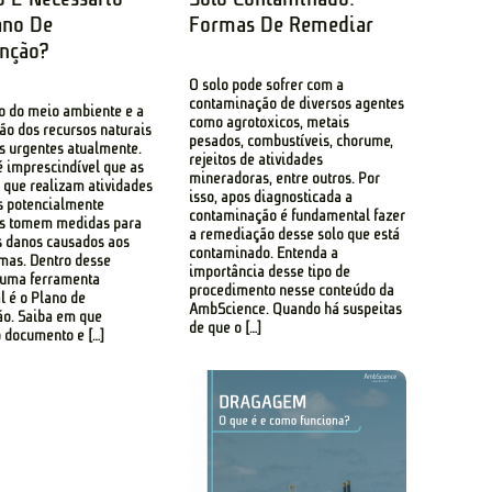
ano De
Formas De Remediar
enção?
O solo pode sofrer com a
contaminação de diversos agentes
o do meio ambiente e a
como agrotóxicos, metais
ão dos recursos naturais
pesados, combustíveis, chorume,
s urgentes atualmente.
rejeitos de atividades
 é imprescindível que as
mineradoras, entre outros. Por
que realizam atividades
isso, após diagnosticada a
s potencialmente
contaminação é fundamental fazer
as tomem medidas para
a remediação desse solo que está
s danos causados aos
contaminado. Entenda a
mas. Dentro desse
importância desse tipo de
 uma ferramenta
procedimento nesse conteúdo da
l é o Plano de
AmbScience. Quando há suspeitas
ão. Saiba em que
de que o […]
o documento e […]