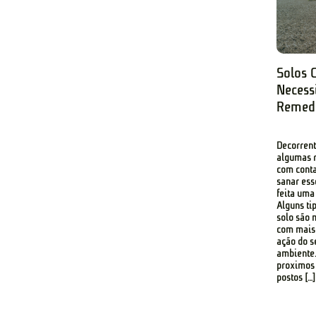
Solos 
Necess
Remedi
Decorrent
algumas r
com conta
sanar ess
feita uma
Alguns ti
solo são 
com mais 
ação do 
ambiente.
próximos 
postos […]