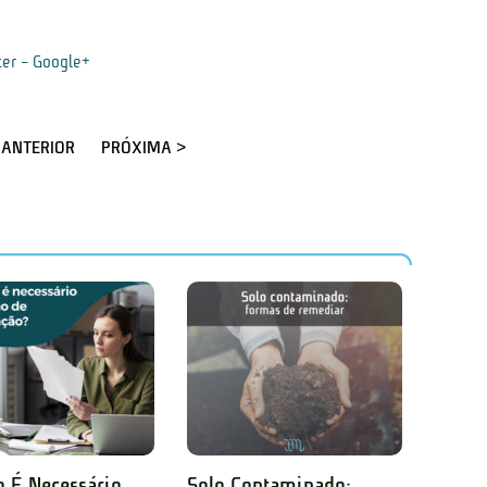
ter
-
Google+
 ANTERIOR
PRÓXIMA >
 É Necessário
Solo Contaminado: