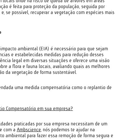
m locais onde há risco de queda de árvores em áreas
ção é feita para proteção da população, seguida por
o e, se possível, recuperar a vegetação com espécies mais
?
 impacto ambiental (EIA) é necessário para que sejam
ncias e estabelecidas medidas para redução desses
ência legal em diversas situações e oferece uma visão
bre a flora e fauna locais, avaliando quais as melhores
ção da vegetação de forma sustentável.
endada uma medida compensatória como o replantio de
tio Compensatório em sua empresa?
dades praticadas por sua empresa necessitam de um
le com a
Ambscience
, nós podemos te ajudar na
to ambiental para fazer essa remoção de forma segura e