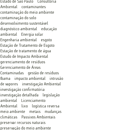
Estado de São Paulo
Consultoria
Ambiental
contaminantes
contaminação do meio ambiente
contaminação do solo
desenvolvimento sustentável
diagnóstico ambiental
educação
ambiental
Energia solar
Engenharia ambiental
esgoto
Estação de Tratamento de Esgoto
Estação de tratamento de água
Estudo de Impacto Ambiental
gerenciamento de resíduos
Gerenciamento de Áreas
Contaminadas
gestão de resíduos
Ibama
impacto ambiental
intrusão
de vapores
investigação Ambiental
investigação confirmatória
investigação detalhada
legislação
ambiental
Licenciamento
Ambiental
lixo
logística reversa
meio ambiente
metais
mudanças
climáticas
Passivos Ambientais
preservar recursos naturais
preservação do meio ambiente