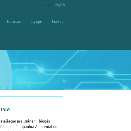
Português
English
Notícias
Equipe
Contato
TAGS
avaliação preliminar
biogás
Cetesb
Companhia Ambiental do