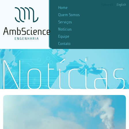
Português
English
Home
Quem Somos
Serviços
Notícias
Equipe
Contato