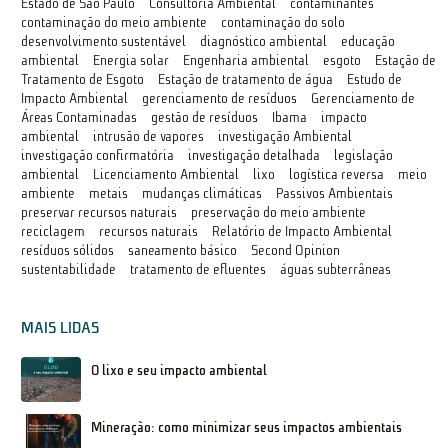
Estado de São Paulo
Consultoria Ambiental
contaminantes
contaminação do meio ambiente
contaminação do solo
desenvolvimento sustentável
diagnóstico ambiental
educação
ambiental
Energia solar
Engenharia ambiental
esgoto
Estação de
Tratamento de Esgoto
Estação de tratamento de água
Estudo de
Impacto Ambiental
gerenciamento de resíduos
Gerenciamento de
Áreas Contaminadas
gestão de resíduos
Ibama
impacto
ambiental
intrusão de vapores
investigação Ambiental
investigação confirmatória
investigação detalhada
legislação
ambiental
Licenciamento Ambiental
lixo
logística reversa
meio
ambiente
metais
mudanças climáticas
Passivos Ambientais
preservar recursos naturais
preservação do meio ambiente
reciclagem
recursos naturais
Relatório de Impacto Ambiental
resíduos sólidos
saneamento básico
Second Opinion
sustentabilidade
tratamento de efluentes
águas subterrâneas
MAIS LIDAS
O lixo e seu impacto ambiental
Mineração: como minimizar seus impactos ambientais