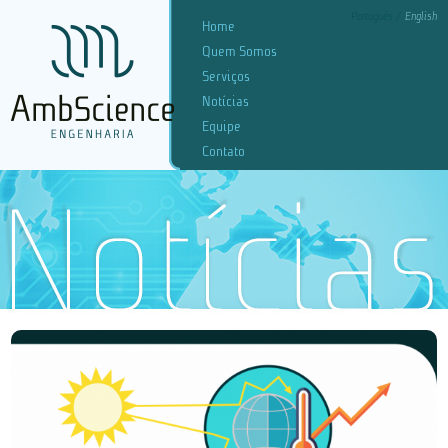
Português
English
Home
Quem Somos
Serviços
Notícias
Equipe
Contato