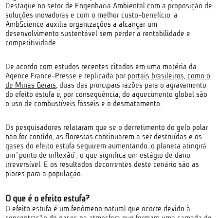
Destaque no setor de Engenharia Ambiental com a proposição de
soluções inovadoras e com o melhor custo-benefício, a
AmbScience auxilia organizações a alcançar um
desenvolvimento sustentável sem perder a rentabilidade e
competitividade.
De acordo com estudos recentes citados em uma matéria da
Agence France-Presse e replicada por
portais brasileiros, como o
de Minas Gerais
, duas das principais razões para o agravamento
do efeito estufa e, por consequência, do aquecimento global são
o uso de combustíveis fósseis e o desmatamento.
Os pesquisadores relataram que se o derretimento do gelo polar
não for contido, as florestas continuarem a ser destruídas e os
gases do efeito estufa seguirem aumentando, o planeta atingirá
um “ponto de inflexão”, o que significa um estágio de dano
irreversível. E os resultados decorrentes deste cenário são as
piores para a população.
O que é o efeito estufa?
O efeito estufa é um fenômeno natural que ocorre devido à
concentração de gases na atmosfera que formam uma camada de