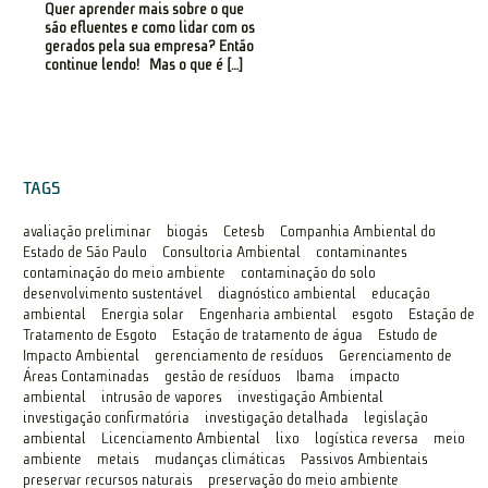
Quer aprender mais sobre o que
são efluentes e como lidar com os
gerados pela sua empresa? Então
continue lendo! Mas o que é […]
TAGS
avaliação preliminar
biogás
Cetesb
Companhia Ambiental do
Estado de São Paulo
Consultoria Ambiental
contaminantes
contaminação do meio ambiente
contaminação do solo
desenvolvimento sustentável
diagnóstico ambiental
educação
ambiental
Energia solar
Engenharia ambiental
esgoto
Estação de
Tratamento de Esgoto
Estação de tratamento de água
Estudo de
Impacto Ambiental
gerenciamento de resíduos
Gerenciamento de
Áreas Contaminadas
gestão de resíduos
Ibama
impacto
ambiental
intrusão de vapores
investigação Ambiental
investigação confirmatória
investigação detalhada
legislação
ambiental
Licenciamento Ambiental
lixo
logística reversa
meio
ambiente
metais
mudanças climáticas
Passivos Ambientais
preservar recursos naturais
preservação do meio ambiente