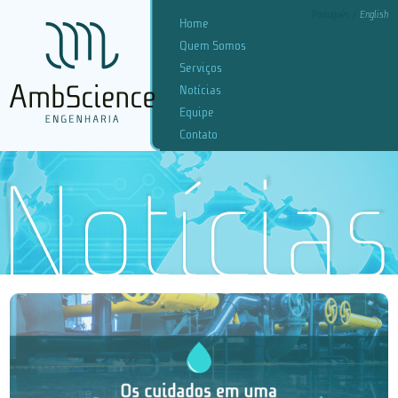
Português
English
Home
Quem Somos
Serviços
Notícias
Equipe
Contato