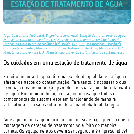
Tags:
Consultoria Ambiental
,
Engenharia ambiental
,
Estação de tratamento de água
,
Estação de tratamento de efluentes
,
Estação de tratamento de resíduo industrial
,
Estação de tratamento de resíduos industriais
,
ETA
,
ETE
,
Manutenção Estação de
tratamento efluentes
,
Manutenção Estação Tratamento de Água
,
Manutenção ETA
,
Manutenção preventiva ETA
,
Manutenção preventiva ETE
,
RIscos de contaminação
Os cuidados em uma estação de tratamento de água
É muito importante garantir uma excelente qualidade da água e
afastar os riscos de contaminação. Para tanto, é necessário que
aconteça uma manutenção periódica nas estações de tratamento
de água. Em primeiro lugar, a estação precisa que todos os
componentes do sistema estejam funcionando de maneira
satisfatória. Isso vai resultar na boa qualidade final da água.
Antes que ocorra algum erro ou dano no sistema, é preciso que a
montagem da estação de tratamento seja feito de maneira
correta. Os equipamentos devem ser seguros e é imprescindível