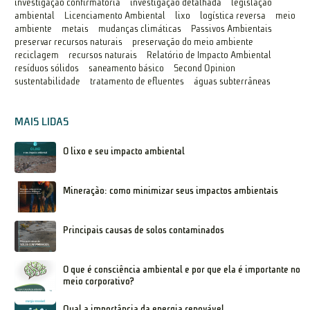
investigação confirmatória
investigação detalhada
legislação
ambiental
Licenciamento Ambiental
lixo
logística reversa
meio
ambiente
metais
mudanças climáticas
Passivos Ambientais
preservar recursos naturais
preservação do meio ambiente
reciclagem
recursos naturais
Relatório de Impacto Ambiental
resíduos sólidos
saneamento básico
Second Opinion
sustentabilidade
tratamento de efluentes
águas subterrâneas
MAIS LIDAS
O lixo e seu impacto ambiental
Mineração: como minimizar seus impactos ambientais
Principais causas de solos contaminados
O que é consciência ambiental e por que ela é importante no
meio corporativo?
Qual a importância da energia renovável