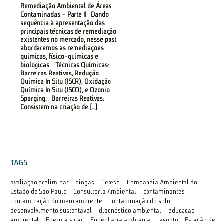
Remediação Ambiental de Áreas
Contaminadas – Parte II Dando
sequência à apresentação das
principais técnicas de remediação
existentes no mercado, nesse post
abordaremos as remediações
químicas, físico-químicas e
biológicas. Técnicas Químicas:
Barreiras Reativas, Redução
Química In Situ (ISCR), Oxidação
Química In Situ (ISCO), e Ozônio
Sparging. Barreiras Reativas:
Consistem na criação de […]
TAGS
avaliação preliminar
biogás
Cetesb
Companhia Ambiental do
Estado de São Paulo
Consultoria Ambiental
contaminantes
contaminação do meio ambiente
contaminação do solo
desenvolvimento sustentável
diagnóstico ambiental
educação
ambiental
Energia solar
Engenharia ambiental
esgoto
Estação de