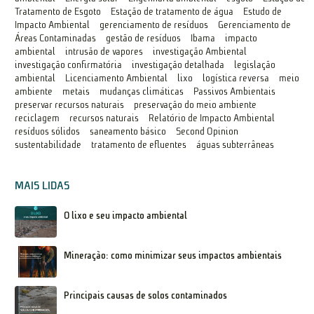
Tratamento de Esgoto
Estação de tratamento de água
Estudo de
Impacto Ambiental
gerenciamento de resíduos
Gerenciamento de
Áreas Contaminadas
gestão de resíduos
Ibama
impacto
ambiental
intrusão de vapores
investigação Ambiental
investigação confirmatória
investigação detalhada
legislação
ambiental
Licenciamento Ambiental
lixo
logística reversa
meio
ambiente
metais
mudanças climáticas
Passivos Ambientais
preservar recursos naturais
preservação do meio ambiente
reciclagem
recursos naturais
Relatório de Impacto Ambiental
resíduos sólidos
saneamento básico
Second Opinion
sustentabilidade
tratamento de efluentes
águas subterrâneas
MAIS LIDAS
O lixo e seu impacto ambiental
Mineração: como minimizar seus impactos ambientais
Principais causas de solos contaminados