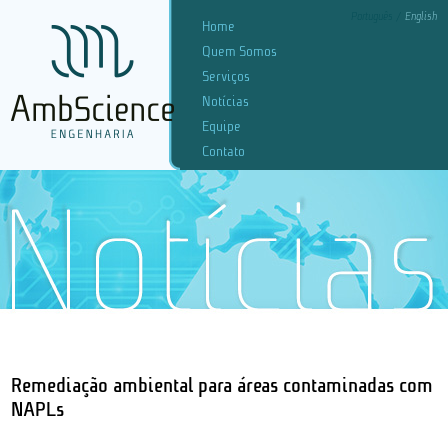
Português
English
Home
Quem Somos
Serviços
Notícias
Equipe
Contato
Remediação ambiental para áreas contaminadas com
NAPLs