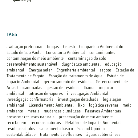
TAGS
avaliação preliminar
biogás
Cetesb
Companhia Ambiental do
Estado de São Paulo
Consultoria Ambiental
contaminantes
contaminação do meio ambiente
contaminação do solo
desenvolvimento sustentável
diagnóstico ambiental
educação
ambiental
Energia solar
Engenharia ambiental
esgoto
Estação de
Tratamento de Esgoto
Estação de tratamento de água
Estudo de
Impacto Ambiental
gerenciamento de resíduos
Gerenciamento de
Áreas Contaminadas
gestão de resíduos
Ibama
impacto
ambiental
intrusão de vapores
investigação Ambiental
investigação confirmatória
investigação detalhada
legislação
ambiental
Licenciamento Ambiental
lixo
logística reversa
meio
ambiente
metais
mudanças climáticas
Passivos Ambientais
preservar recursos naturais
preservação do meio ambiente
reciclagem
recursos naturais
Relatório de Impacto Ambiental
resíduos sólidos
saneamento básico
Second Opinion
sustentabilidade
tratamento de efluentes
águas subterrâneas