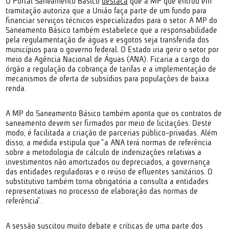
O Portal Saneamento Básico
destaca
que a MP que entrou em
tramitação autoriza que a União faça parte de um fundo para
financiar serviços técnicos especializados para o setor. A MP do
Saneamento Básico também estabelece que a responsabilidade
pela regulamentação de águas e esgotos seja transferida dos
municípios para o governo federal. O Estado iria gerir o setor por
meio da Agência Nacional de Águas (ANA). Ficaria a cargo do
órgão a regulação da cobrança de tarifas e a implementação de
mecanismos de oferta de subsídios para populações de baixa
renda.
A MP do Saneamento Básico também aponta que os contratos de
saneamento devem ser firmados por meio de licitações. Deste
modo, é facilitada a criação de parcerias público-privadas. Além
disso, a medida estipula que “a ANA terá normas de referência
sobre a metodologia de cálculo de indenizações relativas a
investimentos não amortizados ou depreciados, a governança
das entidades reguladoras e o reúso de efluentes sanitários. O
substitutivo também torna obrigatória a consulta a entidades
representativas no processo de elaboração das normas de
referência”.
A sessão suscitou muito debate e críticas de uma parte dos