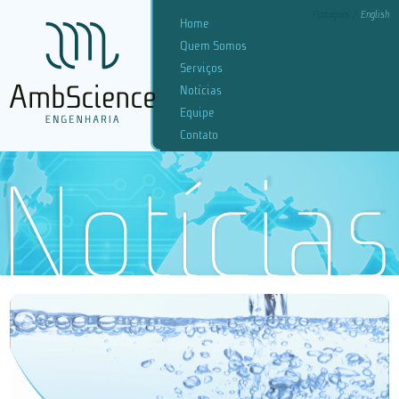
Português
English
Home
Quem Somos
Serviços
Notícias
Equipe
Contato