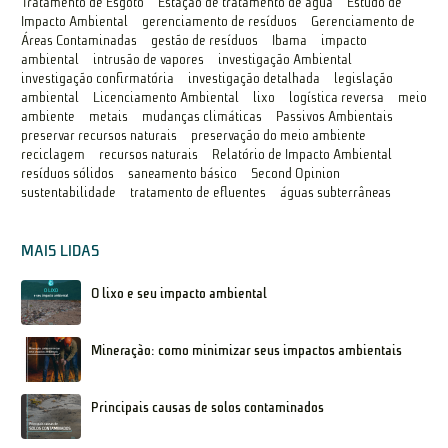
Tratamento de Esgoto
Estação de tratamento de água
Estudo de
Impacto Ambiental
gerenciamento de resíduos
Gerenciamento de
Áreas Contaminadas
gestão de resíduos
Ibama
impacto
ambiental
intrusão de vapores
investigação Ambiental
investigação confirmatória
investigação detalhada
legislação
ambiental
Licenciamento Ambiental
lixo
logística reversa
meio
ambiente
metais
mudanças climáticas
Passivos Ambientais
preservar recursos naturais
preservação do meio ambiente
reciclagem
recursos naturais
Relatório de Impacto Ambiental
resíduos sólidos
saneamento básico
Second Opinion
sustentabilidade
tratamento de efluentes
águas subterrâneas
MAIS LIDAS
O lixo e seu impacto ambiental
Mineração: como minimizar seus impactos ambientais
Principais causas de solos contaminados