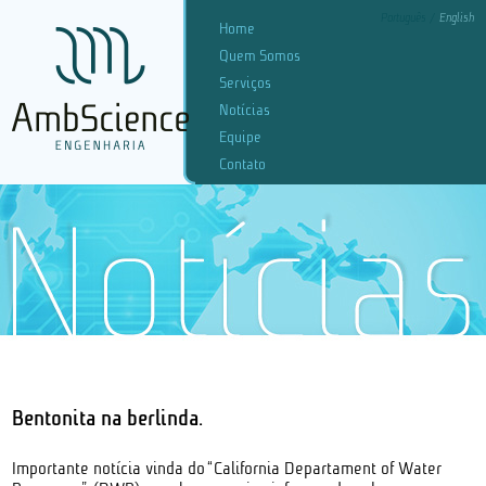
Português
English
Home
Quem Somos
Serviços
Notícias
Equipe
Contato
Bentonita na berlinda.
Importante notícia vinda do “California Departament of Water