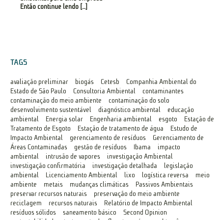
Então continue lendo […]
TAGS
avaliação preliminar
biogás
Cetesb
Companhia Ambiental do
Estado de São Paulo
Consultoria Ambiental
contaminantes
contaminação do meio ambiente
contaminação do solo
desenvolvimento sustentável
diagnóstico ambiental
educação
ambiental
Energia solar
Engenharia ambiental
esgoto
Estação de
Tratamento de Esgoto
Estação de tratamento de água
Estudo de
Impacto Ambiental
gerenciamento de resíduos
Gerenciamento de
Áreas Contaminadas
gestão de resíduos
Ibama
impacto
ambiental
intrusão de vapores
investigação Ambiental
investigação confirmatória
investigação detalhada
legislação
ambiental
Licenciamento Ambiental
lixo
logística reversa
meio
ambiente
metais
mudanças climáticas
Passivos Ambientais
preservar recursos naturais
preservação do meio ambiente
reciclagem
recursos naturais
Relatório de Impacto Ambiental
resíduos sólidos
saneamento básico
Second Opinion