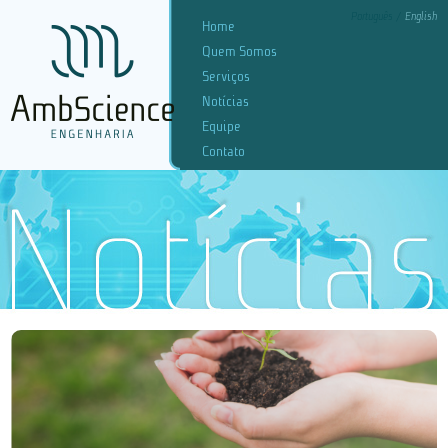
Português
English
Home
Quem Somos
Serviços
Notícias
Equipe
Contato