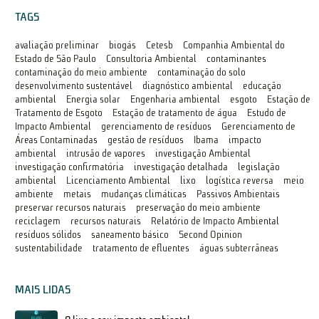
TAGS
avaliação preliminar
biogás
Cetesb
Companhia Ambiental do
Estado de São Paulo
Consultoria Ambiental
contaminantes
contaminação do meio ambiente
contaminação do solo
desenvolvimento sustentável
diagnóstico ambiental
educação
ambiental
Energia solar
Engenharia ambiental
esgoto
Estação de
Tratamento de Esgoto
Estação de tratamento de água
Estudo de
Impacto Ambiental
gerenciamento de resíduos
Gerenciamento de
Áreas Contaminadas
gestão de resíduos
Ibama
impacto
ambiental
intrusão de vapores
investigação Ambiental
investigação confirmatória
investigação detalhada
legislação
ambiental
Licenciamento Ambiental
lixo
logística reversa
meio
ambiente
metais
mudanças climáticas
Passivos Ambientais
preservar recursos naturais
preservação do meio ambiente
reciclagem
recursos naturais
Relatório de Impacto Ambiental
resíduos sólidos
saneamento básico
Second Opinion
sustentabilidade
tratamento de efluentes
águas subterrâneas
MAIS LIDAS