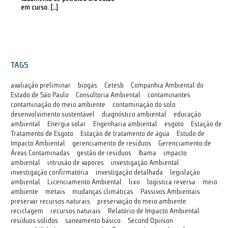
em curso. […]
TAGS
avaliação preliminar
biogás
Cetesb
Companhia Ambiental do
Estado de São Paulo
Consultoria Ambiental
contaminantes
contaminação do meio ambiente
contaminação do solo
desenvolvimento sustentável
diagnóstico ambiental
educação
ambiental
Energia solar
Engenharia ambiental
esgoto
Estação de
Tratamento de Esgoto
Estação de tratamento de água
Estudo de
Impacto Ambiental
gerenciamento de resíduos
Gerenciamento de
Áreas Contaminadas
gestão de resíduos
Ibama
impacto
ambiental
intrusão de vapores
investigação Ambiental
investigação confirmatória
investigação detalhada
legislação
ambiental
Licenciamento Ambiental
lixo
logística reversa
meio
ambiente
metais
mudanças climáticas
Passivos Ambientais
preservar recursos naturais
preservação do meio ambiente
reciclagem
recursos naturais
Relatório de Impacto Ambiental
resíduos sólidos
saneamento básico
Second Opinion