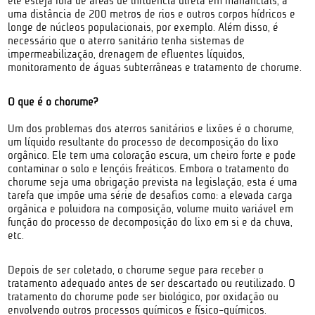
ele esteja fora de áreas de influência direta em mananciais, a
uma distância de 200 metros de rios e outros corpos hídricos e
longe de núcleos populacionais, por exemplo. Além disso, é
necessário que o aterro sanitário tenha sistemas de
impermeabilização, drenagem de efluentes líquidos,
monitoramento de águas subterrâneas e tratamento de chorume.
O que é o chorume?
Um dos problemas dos aterros sanitários e lixões é o chorume,
um líquido resultante do processo de decomposição do lixo
orgânico. Ele tem uma coloração escura, um cheiro forte e pode
contaminar o solo e lençóis freáticos. Embora o tratamento do
chorume seja uma obrigação prevista na legislação, esta é uma
tarefa que impõe uma série de desafios como: a elevada carga
orgânica e poluidora na composição, volume muito variável em
função do processo de decomposição do lixo em si e da chuva,
etc.
Depois de ser coletado, o chorume segue para receber o
tratamento adequado antes de ser descartado ou reutilizado. O
tratamento do chorume pode ser biológico, por oxidação ou
envolvendo outros processos químicos e físico-químicos.