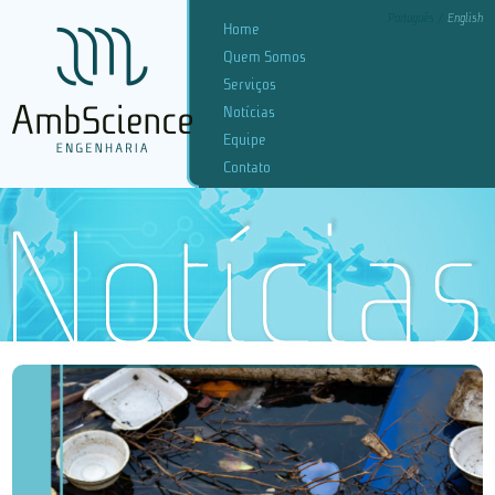
Português
English
Home
Quem Somos
Serviços
Notícias
Equipe
Contato