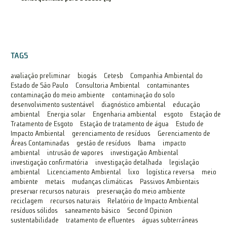
TAGS
avaliação preliminar
biogás
Cetesb
Companhia Ambiental do
Estado de São Paulo
Consultoria Ambiental
contaminantes
contaminação do meio ambiente
contaminação do solo
desenvolvimento sustentável
diagnóstico ambiental
educação
ambiental
Energia solar
Engenharia ambiental
esgoto
Estação de
Tratamento de Esgoto
Estação de tratamento de água
Estudo de
Impacto Ambiental
gerenciamento de resíduos
Gerenciamento de
Áreas Contaminadas
gestão de resíduos
Ibama
impacto
ambiental
intrusão de vapores
investigação Ambiental
investigação confirmatória
investigação detalhada
legislação
ambiental
Licenciamento Ambiental
lixo
logística reversa
meio
ambiente
metais
mudanças climáticas
Passivos Ambientais
preservar recursos naturais
preservação do meio ambiente
reciclagem
recursos naturais
Relatório de Impacto Ambiental
resíduos sólidos
saneamento básico
Second Opinion
sustentabilidade
tratamento de efluentes
águas subterrâneas