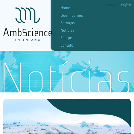
Português
English
Home
Quem Somos
Serviços
Notícias
Equipe
Contato