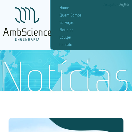
Português
English
Home
Quem Somos
Serviços
Notícias
Equipe
Contato