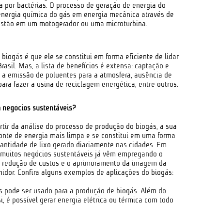
 por bactérias. O processo de geração de energia do
energia química do gás em energia mecânica através de
stão em um motogerador ou uma microturbina.
iogás é que ele se constitui em forma eficiente de lidar
asil. Mas, a lista de benefícios é extensa: captação e
ir a emissão de poluentes para a atmosfera, ausência de
ra fazer a usina de reciclagem energética, entre outros.
 negócios sustentáveis?
rtir da análise do processo de produção do biogás, a sua
fonte de energia mais limpa e se constitui em uma forma
uantidade de lixo gerado diariamente nas cidades. Em
, muitos negócios sustentáveis já vêm empregando o
 redução de custos e o aprimoramento da imagem da
idor. Confira alguns exemplos de aplicações do biogás:
os pode ser usado para a produção de biogás. Além do
, é possível gerar energia elétrica ou térmica com todo