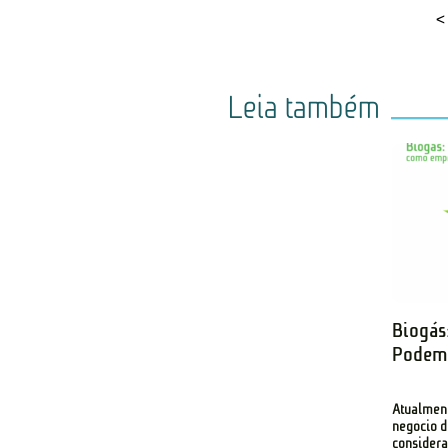
<
Leia também
Biogás
Podem 
Atualment
negócio 
considera