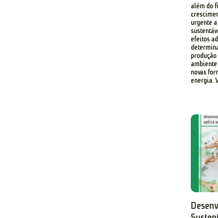
além do f
crescimen
urgente a
sustentáv
efeitos a
determin
produção
ambiente
novas for
energia. V
Desenv
Susten