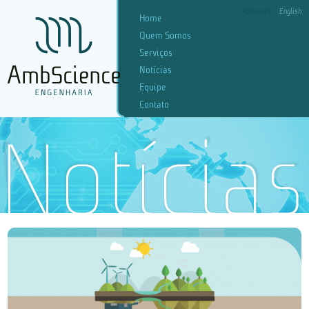
Português
English
Home
Quem Somos
Serviços
Notícias
Equipe
Contato