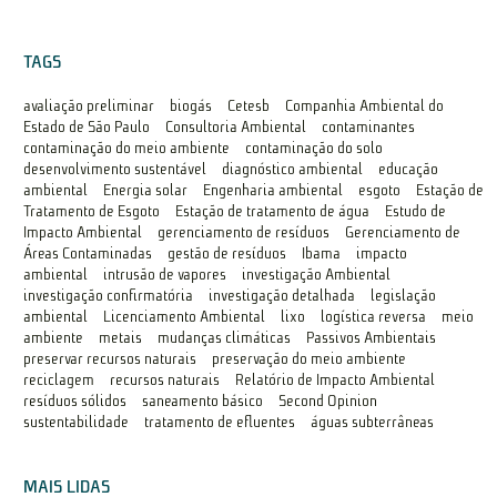
TAGS
avaliação preliminar
biogás
Cetesb
Companhia Ambiental do
Estado de São Paulo
Consultoria Ambiental
contaminantes
contaminação do meio ambiente
contaminação do solo
desenvolvimento sustentável
diagnóstico ambiental
educação
ambiental
Energia solar
Engenharia ambiental
esgoto
Estação de
Tratamento de Esgoto
Estação de tratamento de água
Estudo de
Impacto Ambiental
gerenciamento de resíduos
Gerenciamento de
Áreas Contaminadas
gestão de resíduos
Ibama
impacto
ambiental
intrusão de vapores
investigação Ambiental
investigação confirmatória
investigação detalhada
legislação
ambiental
Licenciamento Ambiental
lixo
logística reversa
meio
ambiente
metais
mudanças climáticas
Passivos Ambientais
preservar recursos naturais
preservação do meio ambiente
reciclagem
recursos naturais
Relatório de Impacto Ambiental
resíduos sólidos
saneamento básico
Second Opinion
sustentabilidade
tratamento de efluentes
águas subterrâneas
MAIS LIDAS