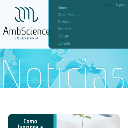
Português
English
Home
Quem Somos
Serviços
Notícias
Equipe
Contato