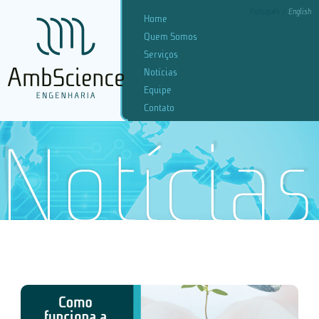
Português
English
Home
Quem Somos
Serviços
Notícias
Equipe
Contato