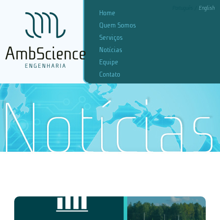
Português
English
Home
Quem Somos
Serviços
Notícias
Equipe
Contato