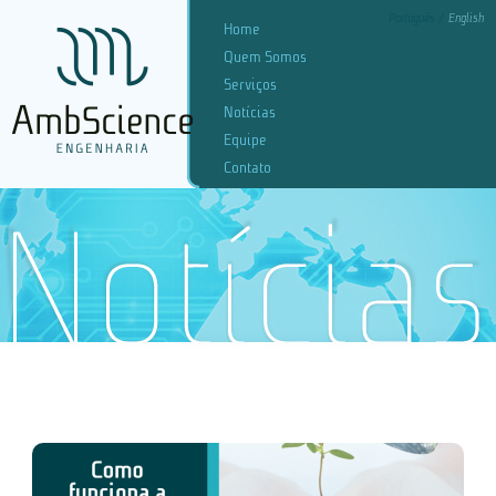
Português
English
Home
Quem Somos
Serviços
Notícias
Equipe
Contato