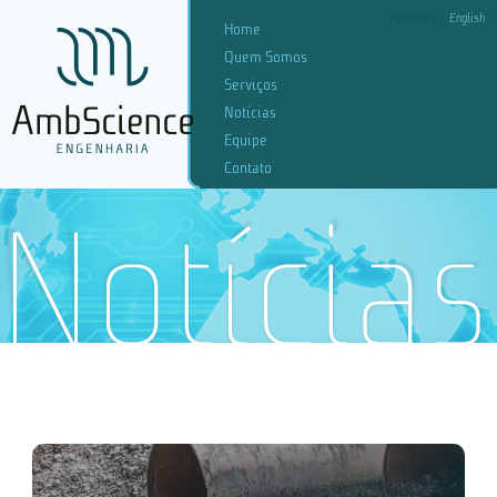
Português
English
Home
Quem Somos
Serviços
Notícias
Equipe
Contato