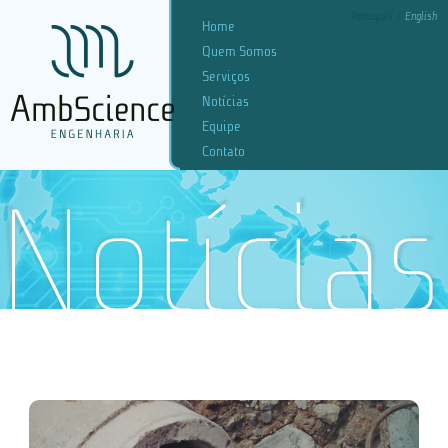
Português
English
Home
Quem Somos
Serviços
Notícias
Equipe
Contato