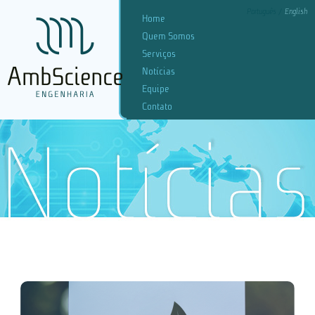
Português
English
Home
Quem Somos
Serviços
Notícias
Equipe
Contato