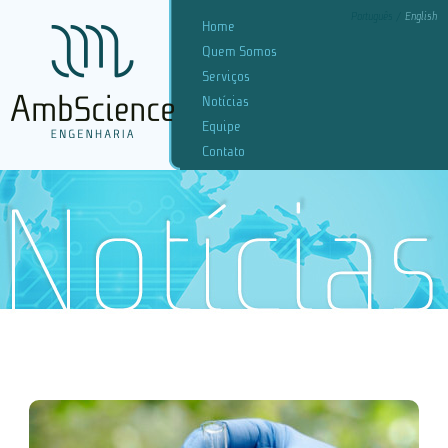
Português
English
Home
Quem Somos
Serviços
Notícias
Equipe
Contato