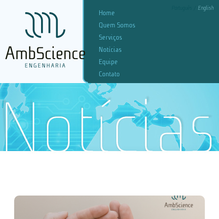
Português
English
Home
Quem Somos
Serviços
Notícias
Equipe
Contato