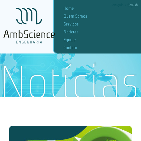
Português
English
Home
Quem Somos
Serviços
Notícias
Equipe
Contato