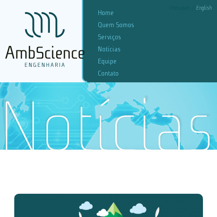
Português
English
Home
Quem Somos
Serviços
Notícias
Equipe
Contato