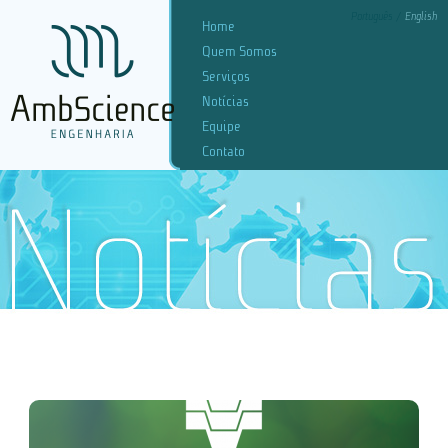
Português
English
Home
Quem Somos
Serviços
Notícias
Equipe
Contato