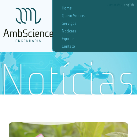
Português
English
Home
Quem Somos
Serviços
Notícias
Equipe
Contato