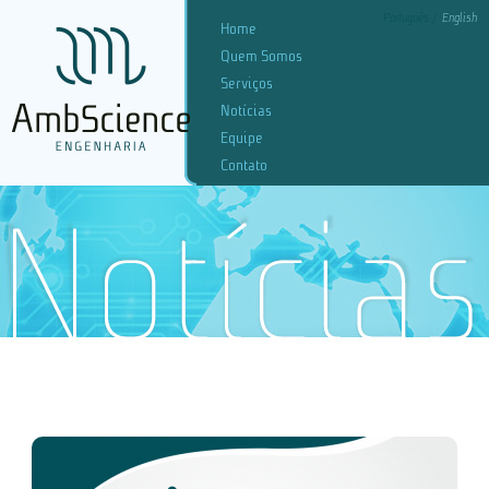
Português
English
Home
Quem Somos
Serviços
Notícias
Equipe
Contato