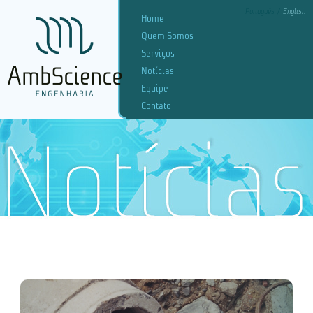
Português
English
Home
Quem Somos
Serviços
Notícias
Equipe
Contato