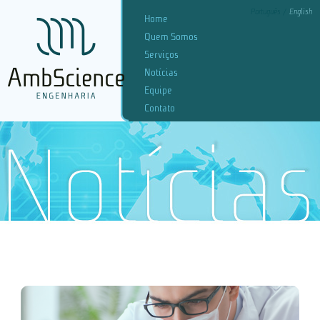
Português
English
Home
Quem Somos
Serviços
Notícias
Equipe
Contato