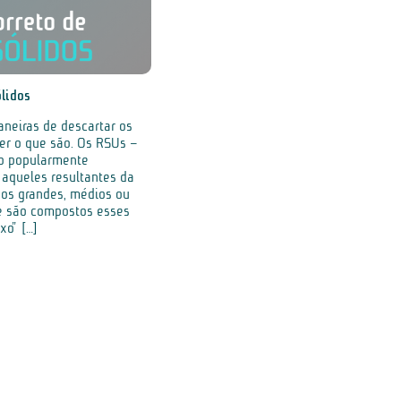
ólidos
neiras de descartar os
der o que são. Os RSUs –
ão popularmente
 aqueles resultantes da
dos grandes, médios ou
e são compostos esses
xo” […]