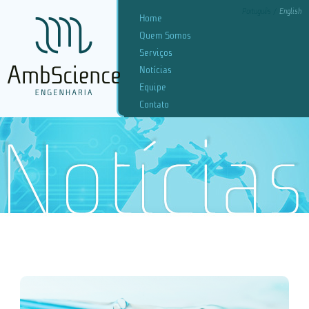
Português
English
Home
Quem Somos
Serviços
Notícias
Equipe
Contato