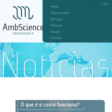
Português
English
Home
Quem Somos
Serviços
Notícias
Equipe
Contato